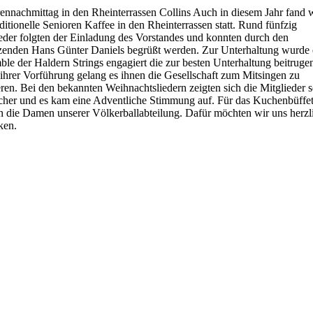
ennachmittag in den Rheinterrassen Collins Auch in diesem Jahr fand 
aditionelle Senioren Kaffee in den Rheinterrassen statt. Rund fünfzig
eder folgten der Einladung des Vorstandes und konnten durch den
zenden Hans Günter Daniels begrüßt werden. Zur Unterhaltung wurde 
le der Haldern Strings engagiert die zur besten Unterhaltung beitruge
ihrer Vorführung gelang es ihnen die Gesellschaft zum Mitsingen zu
ren. Bei den bekannten Weihnachtsliedern zeigten sich die Mitglieder s
cher und es kam eine Adventliche Stimmung auf. Für das Kuchenbüffe
n die Damen unserer Völkerballabteilung. Dafür möchten wir uns herzl
ken.