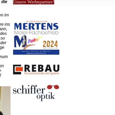
Unsere Werbepartner!
 die
en im
re ins
ann,
 des
 so
 der
ige
rnum
ten
e
t