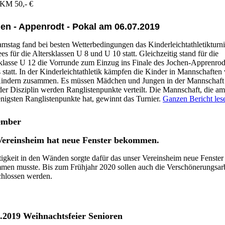
 KM 50,- €
en - Appenrodt - Pokal am 06.07.2019
stag fand bei besten Wetterbedingungen das Kinderleichtathletikturni
s für die Altersklassen U 8 und U 10 statt. Gleichzeitig stand für die
klasse U 12 die Vorrunde zum Einzug ins Finale des Jochen-Apprenrod
 statt. In der Kinderleichtathletik kämpfen die Kinder in Mannschaften
Kindern zusammen. Es müssen Mädchen und Jungen in der Mannschaft 
der Disziplin werden Ranglistenpunkte verteilt. Die Mannschaft, die a
nigsten Ranglistenpunkte hat, gewinnt das Turnier.
Ganzen Bericht les
ember
Vereinsheim hat neue Fenster bekommen.
igkeit in den Wänden sorgte dafür das unser Vereinsheim neue Fenster
men musste. Bis zum Frühjahr 2020 sollen auch die
Verschönerungsar
chlossen werden.
.2019 Weihnachtsfeier Senioren