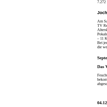
7.272
Joch
Am Sam
TV Ree
Alters
Pokals
– 11 
Bei je
die we
Sept
Das 
Feucht
bekom
abges
04.12