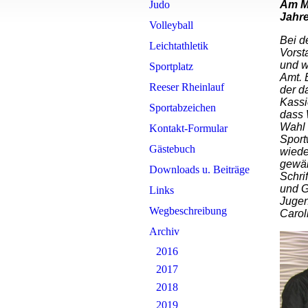
Judo
Am Mi
Jahr
Volleyball
Bei d
Leichtathletik
Vorst
und
w
Sportplatz
Amt. 
Reeser Rheinlauf
der d
Kassi
Sportabzeichen
dass 
Wahl 
Kontakt-Formular
Sport
Gästebuch
wiede
gewäh
Downloads u. Beiträge
Schri
und G
Links
Jugen
Wegbeschreibung
Carol
Archiv
2016
2017
2018
2019