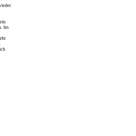
wieder
ein
n. Im
ehr
t
ich