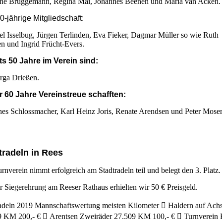
ne Brüggemann, Regina Mai, Johannes Beenen und Maria van Acken.
40-jährige
Mitgliedschaft
:
l Isselbug, Jürgen Terlinden, Eva Fieker, Dagmar Müller so wie Ruth
n und Ingrid Frücht-Evers.
ts 50 Jahre im Verein sind:
rga Drießen
.
 60 Jahre Vereinstreue schafften:
es Schlossmacher, Karl Heinz Joris,
Renate Arendsen
und Peter Moser
tradeln in Rees
rnverein nimmt erfolgreich am Stadtradeln teil und belegt den 3. Platz.
r Siegerehrung am Reeser Rathaus erhielten wir 50 € Preisgeld.
adeln 2019 Mannschaftswertung meisten Kilometer  Haldern auf Ach
9 KM 200,- €  Arentsen Zweiräder 27.509 KM 100,- €  Turnverein 