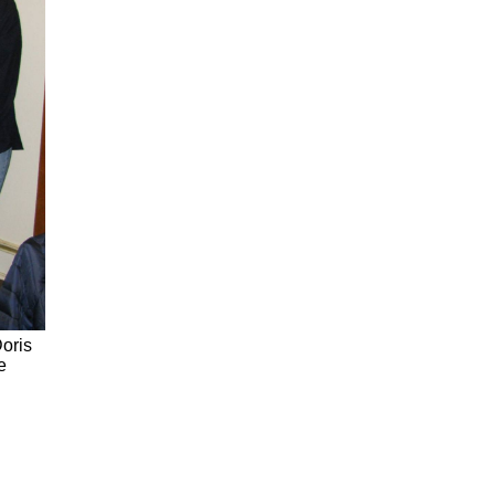
oris
e