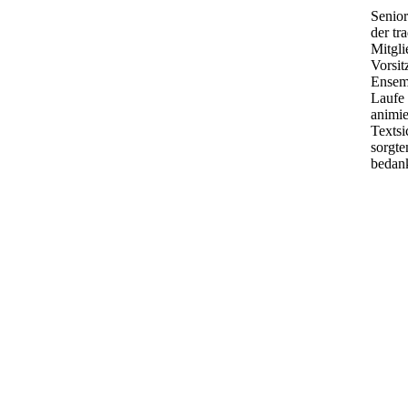
Senior
der tr
Mitgli
Vorsit
Ensemb
Laufe 
animie
Textsi
sorgte
bedan