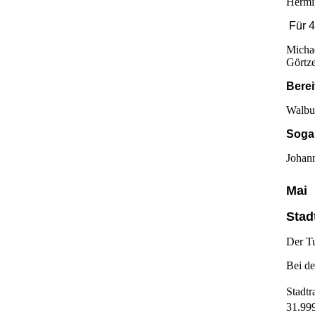
Hermi
Für 
Michae
Görtze
Berei
Walbu
Sogar
Johann
Mai
Stad
Der Tu
Bei de
Stadtr
31.99