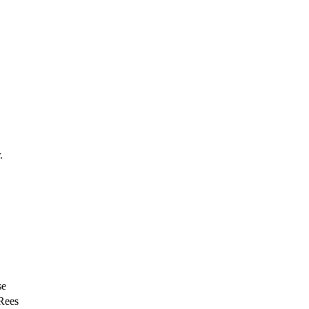
.
se
Rees