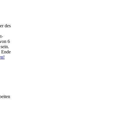
er des
t-
 von 6
sein.
m Ende
en!
beiten