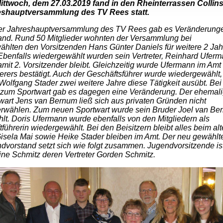
ttwoch, dem 27.03.2019 fand in den Rheinterrassen Collins
eshauptversammlung des TV Rees statt.
er Jahreshauptversammlung des TV Rees gab es Veränderung
and. Rund 50 Mitglieder wohnten der Versammlung bei
ählten
den Vorsitzenden Hans Günter Daniels für weitere 2 Jah
Ebenfalls wiedergewählt wurden sein Vertreter, Reinhard Uferm
amit 2. Vorsitzender bleibt. Gleichzeitig wurde Ufermann im Amt
erers bestätigt. Auch der Geschäftsführer wurde wiedergewählt,
Wolfgang Stader zwei weitere Jahre diese Tätigkeit ausübt. Bei
zum Sportwart gab es dagegen eine Veränderung. De
r ehemal
wart Jens van Bernum ließ sich aus privaten Gründen nicht
rwählen. Zum neuen Sportwart wurde sein Bruder Joel van Be
lt. Doris Ufermann wurde ebenfalls von den Mitgliedern als
ftführerin wiedergewählt. Bei den Beisitzern bleibt alles beim al
isela Mai sowie Heike Stader bleiben im Amt. Der neu gewählt
dvorstand setzt sic
h wie folgt
zusammen. Jugendvorsitzende is
ine Schmitz deren Vertreter Gorden Schmitz.