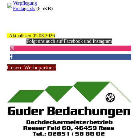
Verpflegung
Freitags.xls
(6.5KB)
Aktualisiert 05.08.2026
Folgt uns auch auf Facebook und Instagram
Unsere Werbepartner!